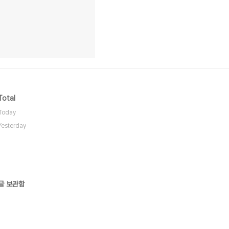
Total
Today
Yesterday
글 보관함