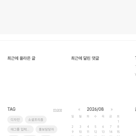
최근에 올라온 글
최근에 달린 댓글
TAG
«
2026/08
»
more
일
월
화
수
목
금
토
디자인
소셜프리즘
1
2
3
4
5
6
7
8
태그를 입력해 주세요.
홍보담당자
9
10
11
12
13
14
15