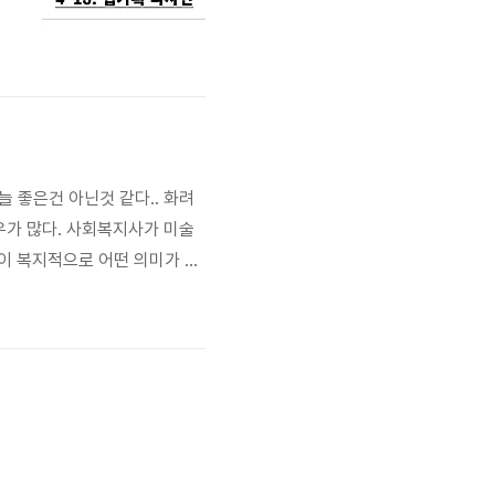
는
이
 좋은건 아닌것 같다.. 화려
우가 많다. 사회복지사가 미술
림이 복지적으로 어떤 의미가 있
뺄까를 고민하다고 합니다. 신
같은 경우 화려함 보다는 큰글씨