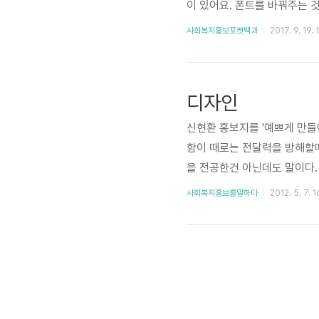
이 있어요. 폰트를 바꿔주는 것
료로 웹폰트를 제공한답니다. ^
사회복지홍보포켓백과
2017. 9. 19. 
지 모두 알고 싶다면 'kore
지더라고요. 이것이 무엇인지 
유, 웹폰트 이해하기 북극곰 
디자인
신현환 홍보지를 '예쁘게 만들
함이 때로는 전달력을 방해할때
을 전공한건 아닌데도 말이다. 
나요? 그런 생각을 합니다. 
사회복지홍보를말하다
2012. 5. 7. 
현환 그렇군요..뺄것을 고민한
를 더 선호하는 경우가 많습니다.