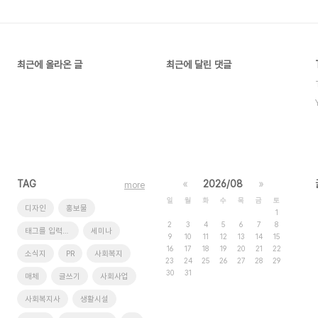
최근에 올라온 글
최근에 달린 댓글
TAG
«
2026/08
»
more
일
월
화
수
목
금
토
디자인
홍보물
1
2
3
4
5
6
7
8
태그를 입력해 주세요.
세미나
9
10
11
12
13
14
15
16
17
18
19
20
21
22
소식지
PR
사회복지
23
24
25
26
27
28
29
30
31
매체
글쓰기
사회사업
사회복지사
생활시설