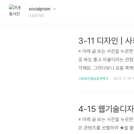
socialprism
소셜프리즘
3-11 디자인 |
※ 아래 글 또는 사진을 누르면
로 봐도 좋고 비율이라는 관점으로 
각해요. 그러다보니 요즘 흑백만 쓰
template' 검색 googl
사회복지홍보포켓백과
2017. 9. 19. 
가락은 거들뿐! 클릭 몇번으로
- 일본 청년단체 SEALDs
음을 사로잡기에 바쁩니다. 정
4-15 웹기술디자
※ 아래 글 또는 사진을 누르
은 콘텐츠를 선별하여 ★을 붙