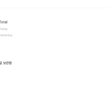
Total
Today
Yesterday
글 보관함