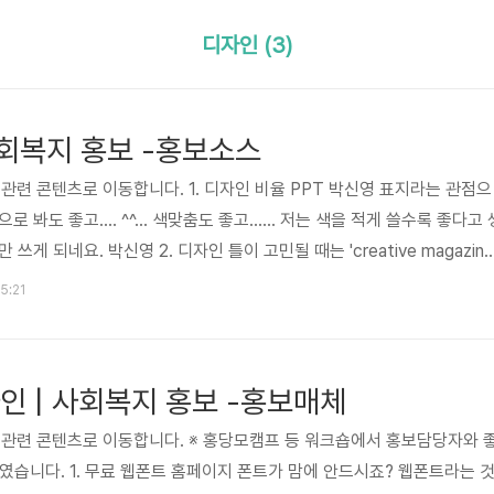
디자인 (3)
 사회복지 홍보 -홍보소스
 관련 콘텐츠로 이동합니다. 1. 디자인 비율 PPT 박신영 표지라는 관점으
봐도 좋고.... ^^... 색맞춤도 좋고...... 저는 색을 적게 쓸수록 좋다고 
게 되네요. 박신영 2. 디자인 틀이 고민될 때는 'creative magazine
e 3. 클릭 몇번으로 간지나는 워드클라우드 만들기 공무따 베스트 게시물 #2 손
15:21
 간지나는 워드클라우드 만들기 공모전 무작정 따라하기 4. 디자인과 정
(실즈)의 감성적인 디자인 믐믐 월 총선을 앞두고 정치권에서는 청년들의 마
부에서는 청년 일자리 늘..
인 | 사회복지 홍보 -홍보매체
면 관련 콘텐츠로 이동합니다. ※ 홍당모캠프 등 워크숍에서 홍보담당자와 
였습니다. 1. 무료 웹폰트 홈페이지 폰트가 맘에 안드시죠? 웹폰트라는 