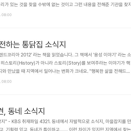
거리가 있는 것을 찾을 수밖에 없는 것이고 그런 내용을 전해준 기관을 찾
 보도 자료만 보냈지, 직접 전화 한 통조차 하지 않고 홍보가 잘 되기를 
. 08:00
 없지만 자기 사업의 진정성에 대해 어떤 식으로든 설명하고 알리는 것은
환"자기 사업의 진정성에 대해 어..
을 전하는 통닭집 소식지
드코리아 2012' 라는 책을 읽었습니다. 그 책에서 '용성 이야기' 라는 
히스토리(History)가 아니라 스토리(Story)를 보여주라는 이야기가 핵
와 만났을 때 지역에서 일어나는 변화가 크네요. "행복한 삶을 전해드립
만든 지역소식지 '용성이야기' "인생의 힘을 얻었다는 손님들 편지에 가슴
. 08:00
수원시 팔달구 ‘용성통닭’ 한창석(56) 사장은 2012년 2월 21일 김종원이
가 아닌 ‘행복한 삶’을 담으려고 노력한다고 했습니다. 사회복지기관이 왜
적인 가치'를 담으려고 하지 않고……. 최미혜복지적인..
견, 동네 소식지
지" - KBS 취재파일 4321. 동네에서 자발적으로 소식지, 마을잡지를 
고, 기획력 있고, 동네가 특이하고……. 이런 차이가 있지만 지역에서 찾는