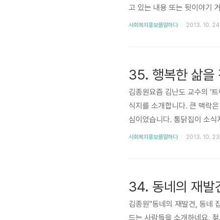
고 있는 내용 또는 뒷이야기 
서 관련 매체 기자에게 급하게
사회복지홍보를말하다
2013. 10. 24
로 친분관계를 맺을 필요까지는
다." 2011년 6월 30일신현
35. 행복한 삶
김종원요즘 김난도 교수의 '트렌
식지를 소개합니다. 큰 맥락은 
심이었습니다. 통닭집이 소식지
니다"통닭집 손님 편지 모아 
사회복지홍보를말하다
2013. 10. 23
뭉클합니다." 30여년 전통의 
분은 소식지에 ‘가게의 홍보’
'기관의 홍보'만 담을까?'복지
34. 동네의 재발
김종원"동네의 재발견, 동네 잡
드는 사람들을 소개하네요. 젊