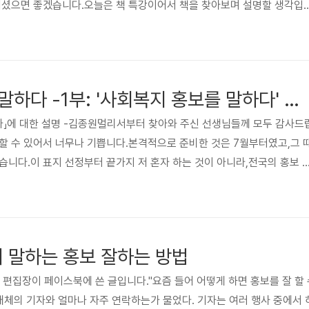
 되셨으면 좋겠습니다.오늘은 책 특강이어서 책을 찾아보며 설명할 생각입
을 보냈으면 좋겠습니다. 앞에서 가치와 방향성에 대해 많이 말해주셨는
‘지역복지관의 홍보’라고 생각합니다. “지역이라는 범위 내에서 복지라는 
홍보하는 것“ 입니다. 많은 복지관이 복지를 홍보하지 않고 복지관만 홍
의는“비전, 정체성, 활동을 일반에게 널리 알리고 동참을 유도하는 것”입
사회복지 홍보를 말하다 -1부: '사회복지 홍보를 말하다' 의미와 내용
하다」에 대한 설명 -김종원멀리서부터 찾아와 주신 선생님들께 모두 감사드
할 수 있어서 너무나 기쁩니다.본격적으로 준비한 것은 7월부터였고,그 
습니다.이 표지 선정부터 끝가지 저 혼자 하는 것이 아니라,전국의 홍보 
께 만들었습니다.그래서 11월 19일 사회복지사협회를 통해서 3권의 책
금도 서사협에 들어가시면 지금 당장이라도 다운 받으실 수 있습니다.지
에 들어와 컨텐츠를 보셨습니다.이렇게 많은 분들이 들어오셨습니다. 여러
받은 책인데,그 사이에 더 많은 교정이 일어났습니다.이것 또한 전자책으로
이 말하는 홍보 잘하는 방법
집장이 페이스북에 쓴 글입니다."요즘 들어 어떻게 하면 홍보를 잘 할 
 매체의 기자와 얼마나 자주 연락하는가 물었다. 기자는 여러 행사 중에서 