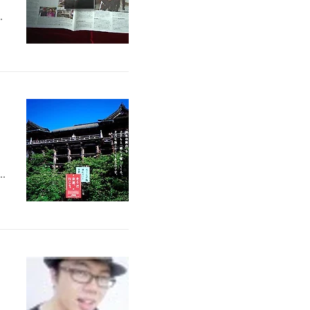
들
고
을