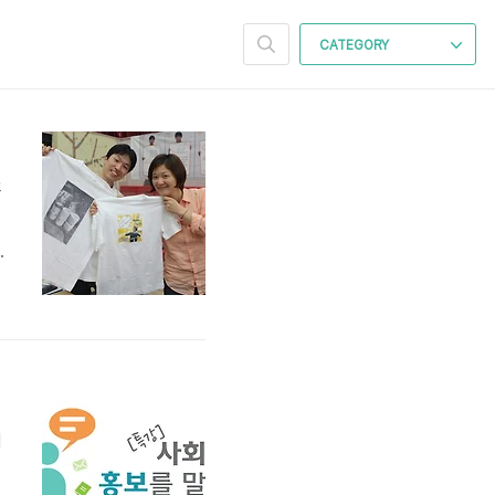
CATEGORY
홍
보'
역