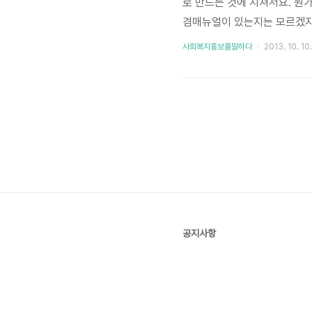
로 만드는 것에 지쳐서요. 뭔가
겸매뉴얼이 있는지는 모르겠지
접하는 것입니다. 같은 분야의
사회복지홍보를말하다
2013. 10. 10
지, 과학 잡지 같은 것을 보
에 동의! 저도 가끔 도서관에
요. 서재민저 역시 소식지를 
공지사항