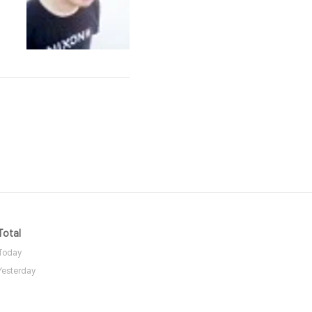
를
잡
견
.
Total
Today
Yesterday