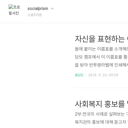
socialprism
소셜프리즘
자신을 표현하는
몸에 붙이는 이름표를 소개해드린 적
당모 캠프에서 이 이름표를 
을 받아 반투명라벨에 인쇄해서
어떻게 진행했는지 아실 겁니
홍당모
2013. 11. 20. 09:29
2부:전국의 사례로 살펴보는 
복지관의 홍보에 대해 듣고자 