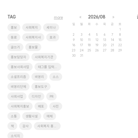
TAG
«
2026/08
»
more
일
월
화
수
목
금
토
홍보
사회복지
세미나
1
2
3
4
5
6
7
8
동료
사회복지사
효과
9
10
11
12
13
14
15
16
17
18
19
20
21
22
글쓰기
홍보물
23
24
25
26
27
28
29
30
31
홍보담당자
사회복지기관
홍보사회사업
태그를 입력해 주세요.
소셜프리즘
비영리
소스
비영리단체
홍보도구
사회사업
디자인
PR
사회복지홍보
배포
사진
소통
생활시설
매체
책
감사
사회복지 홍보를 말하다
소식지