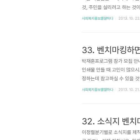
것, 주민을 살리려고 하는 것
견, 동네잡지취재파일 4321,
사회복지홍보를말하다
2013. 10. 22
좋더군요. 더구나 이런 일을 
기에 1년 넘게 사재를 들여서
사원도 대단합니다. 작은 것을 
33. 벤치마킹하
박재훈프로그램 참가 모집 안내
인쇄물 만들 때 고민이 많으시
정하는데 참고하실 수 있을 것입
만 아니라, 내용도 재미있습니
사회복지홍보를말하다
2013. 10. 21.
를 어떻게 풀어가는지 보실 수 
(아빠와 관련된 광고들 세 편)
보고 이렇게 영상을 만드셨군요
32. 소식지 벤
이정렬분기별로 소식지를 제작