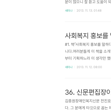
분이 많으니 잘 듣고 도움이
다.함께 읽어나가며 오늘 시간
세미나
2013. 11. 13. 01:48
데,그것을 한 번에 요약하면 
텐츠를기관이라는 정체성으로 
보합니다.홍보에 대한 쉬운 정
니다. 한 환경..
#1. 책「사회복지 홍보를 말
니다.여러분들게 이 책을 소개
부터 기획하느라 이 생각만 했
당자 선생님들과 논의하면서 함
세미나
2013. 11. 12. 08:00
을 한권으로 만들었습니다.지
까지 2500명이 이 홈페이지
분들이 받은 책은 2주 전에 
36. 신문편집장
새로운 버전으..
김종원장애인복지신문 전진호 편
다. 그 분에게 타깃으로 꼽는