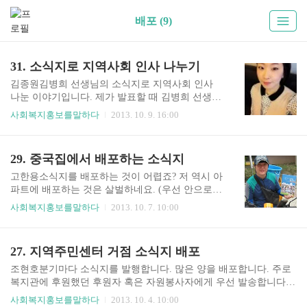
배포 (9)
31. 소식지로 지역사회 인사 나누기
김종원김병희 선생님의 소식지로 지역사회 인사
나눈 이야기입니다. 제가 발표할 때 김병희 선생님
에 대한 자랑을 참 많이 합니다. 그 활동이 참 자랑
사회복지홍보를말하다
2013. 10. 9. 16:00
스럽습니다. 많은 분에게 보여드릴 수 있어 참 기쁩
니다. 좋아요.2011 소셜프리즘세미나사례발표, 소
식지로 지역사회 인사 나누기김병희 선생님, 소식
29. 중국집에서 배포하는 소식지
지를 구실로 지역사회와 인사나누기 발표영상 소
셜프리즘 세미나는 사회복지 홍보에 깊게 나누는
고한용소식지를 배포하는 것이 어렵죠? 저 역시 아
자리입니다.2011년 12월 13일 최현아김병희 선생
파트에 배포하는 것은 살벌하네요. (우선 안으로
님 강의 참 좋았어요. 쌓여가는 소식지에 대한 통쾌
진입하기 어렵고 광고료를 달라는 경우도 있고 우
사회복지홍보를말하다
2013. 10. 7. 10:00
한 명답! 방법을 알면서도 주춤 했는데 선생님 강
체통에 넣었다가는 난리가 나고…….) 그래도 나름
의 덕분에 발동 걸렸답니다. 사회복지 홍보를 말하
애써 만든 것인데 쌓아둘 수는 없죠. 동네 찻집에
다http://www.kyobobook.co.kr/product/detailViewKo
비치를 부탁하다가 배달하시는 중국집 사장님께
27. 지역주민센터 거점 소식지 배포
r.laf?mallGb=KOR&ejkGb=KO..
부탁드려봤습니다. 분기에 한 번씩 보름정도 배달
할 때마다 함께 넣어주기로 했습니다. 2012년 9월 6
조현호분기마다 소식지를 발행합니다. 많은 양을 배포합니다. 주로
일 김종원저번에 이야기를 나눴는데 고한용 선생
복지관에 후원했던 후원자 혹은 자원봉사자에게 우선 발송합니다.
님께서 실천하셨네요. 멋있어요. 심지영좋은 생각,
그 밖에 관계기관이나 운영위원, 이해관계자에게 보냅니다. 그리고
사회복지홍보를말하다
2013. 10. 4. 10:00
좋은 실천입니다. 노창현지역홍보 제대로 되겠습