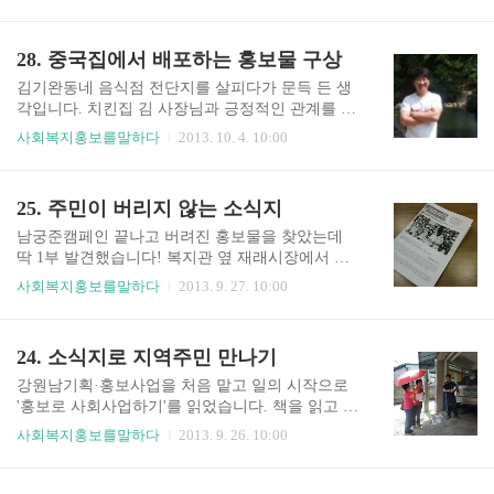
일부는 복지관 내에 비치해서 복지관에 오는 분이 보실 수 있게 하고
니다. 김동균저도 시도해 봤습니다. 기간은 소식지
있죠. 그러다가 작년부터 소식지를 지역주민센터 15곳에도 방문해
제작 후 2주(15일)동안 배달시 소식지를 한 부씩 전
서 비치하기 시작했습니다. 사실, 우편발송을 해도 상관은 없지만,
28. 중국집에서 배포하는 홍보물 구상
달해 하는 것으로 협의한 상태입니다. 사회복지 홍
동에서 장애인을 가장 잘 알 만한 사람이 바로 지역주민센터의 장애
보를 말하다http://www...
인복지 담당 공무원인 것 같다는 생각이 들었습니다. 소식지를 매개
김기완동네 음식점 전단지를 살피다가 문득 든 생
체로 찾아뵈면서 관계를 맺을 생각으로 방문했습니다. 워낙 서로 바
각입니다. 치킨집 김 사장님과 긍정적인 관계를 맺
쁜 터라, 반갑게 맞이하는 분이 많지는 않지만 소식지를 담당자 앞에
는다면, 족발집 최 사장님과 긍정적인 관계를 맺는
사회복지홍보를말하다
2013. 10. 4. 10:00
비치하면서 장애인이 오면 드리겠다고 얘기해 주십니다. 이렇게 1..
다면, 복지반점 박 사장님과 긍정적 관계를 맺는다
면 마을신문을 맛난 음식과 함께 배달할 수 있지 않
을까요? 음식 밑에 깔판으로 쓰려나요? 2012년 4월
25. 주민이 버리지 않는 소식지
19일 김기완몇 달을 그렇게 함께 논의하고 신문을
배달하면서 족발집 최 사장님께서 제안하십니다.
남궁준캠페인 끝나고 버려진 홍보물을 찾았는데
제가 한 달에 세 집정도 족발을 대접하고 싶은데요.
딱 1부 발견했습니다! 복지관 옆 재래시장에서 지
김석깔판이 되더라도 사람들이 뭔지 한 번은 보겠
난 7월까지 1년 동안 시장상인과 주민을 대상으로
사회복지홍보를말하다
2013. 9. 27. 10:00
죠?관계맺기와 기다림! 사람살이가 되어가는 과정
진행했던 사업이 끝났습니다. 때마침 복지관 소식
이 되겠네요. 김기완앗! 복지반점 박 사장님께서
지도 나오고 소식지에 시장의 이야기도 담겨있어
배달 나가셨다가 동네에서 아이들을 모아 공부방
오늘 재래시장에서 홍보캠페인을 진행했습니다.
24. 소식지로 지역주민 만나기
을 운영하시던 김미소 어머님께 신문을 드렸네요.
캠페인이라 했지만 상점을 방문하여 인사하며 소
김미소 어머님께서 복지관에 전화를..
식지를 전해 드리는 일입니다. 주민에게는 소식지
강원남기획·홍보사업을 처음 맡고 일의 시작으로
에 시장 이야기가 담긴 내용만 따로 홍보물로 만들
'홍보로 사회사업하기'를 읽었습니다. 책을 읽고 다
어서 배포했습니다. 오랜 시간 걸려 만들고 적게나
양한 실천방법과 핵심 가치에 대해 생각했습니다.
사회복지홍보를말하다
2013. 9. 26. 10:00
마 돈도 들여 홍보물을 만듭니다. 홍보물을 일방적
그리고 기획 후 첫 소식지가 나온 다음 날, 두서없
으로 배포하고 말아버리는 것이 아쉽다고 느꼈습
이 복지관 어르신께 부탁드려 복지관 인근 지역을
니다. 스스로에게 동기부여를 하고자 나름 저만의
동행해 주십사 말씀 드렸더니 흔쾌히 허락하셨습