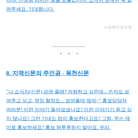
니다. 선생님 하시는 일을 도울겁니다.
소식지 보내면 꼭 알
려주세요. 기대합니다.
사회복지정보원
8. 지역신문의 주인공 - 옥천신문
"나 소식지(신문) 20권 줄래? 자랑하고 싶은데... 손자도 보
여주고 싶고, 옆집 할망도... 보여줄데 많여~"
홍보담당자
여러분! 이런 이야기 들어보셨나요?
이런 이야기기 듣고 싶
지 않나요?
그런 기대도 없이 홍보한다고요?
그럼, 무슨 재
미로 홍보하세요?
홍보 허투루하지 말아요. 우리.