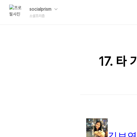
socialprism
소셜프리즘
17. 
김보연