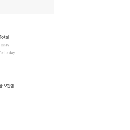
Total
Today
Yesterday
글 보관함