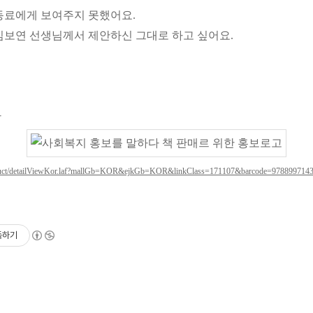
동료에게 보여주지 못했어요.
김보연 선생님께서 제안하신 그대로 하고 싶어요.
다
oduct/detailViewKor.laf?mallGb=KOR&ejkGb=KOR&linkClass=171107&barcode=978899714
독하기