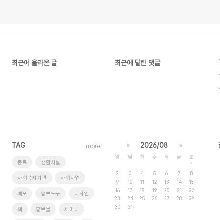
최근에 올라온 글
최근에 달린 댓글
TAG
«
2026/08
»
more
일
월
화
수
목
금
토
동료
생활시설
1
2
3
4
5
6
7
8
사회복지기관
사회사업
9
10
11
12
13
14
15
16
17
18
19
20
21
22
배포
홍보도구
디자인
23
24
25
26
27
28
29
30
31
책
홍보물
세미나